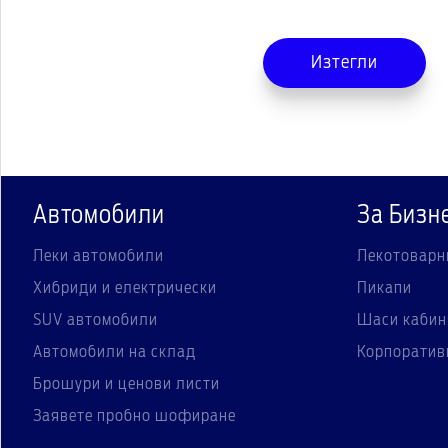
Изтегли
Автомобили
За Бизн
Леки автомобили
Лекотоварн
Хибриди и електрически
Пикапи
SUV автомобили
Шаси кабин
Автомобили на склад
Корпоратив
Брошури и ценови листи
Заявете пробно шофиране