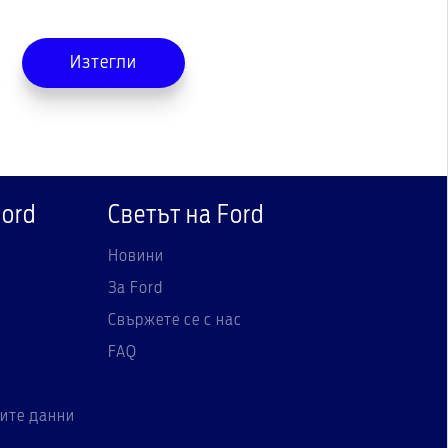
Изтегли
Ford
Светът на Ford
Новини
За Ford
Свържете се с нас
FAQ
ите данни