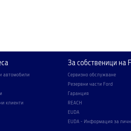
еса
За собственици на 
и автомобили
Сервизно обслужване
Резервни части Ford
и
Гаранция
ни клиенти
REACH
EUDA
EUDA - Информация за личн