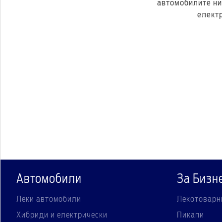
автомобилите ни,
електр
Автомобили
За Бизн
Леки автомобили
Лекотоварн
Хибриди и електрически
Пикапи