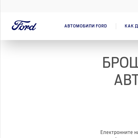
АВТОМОБИЛИ FORD
КАК Д
БРОШ
АВ
Електронните н