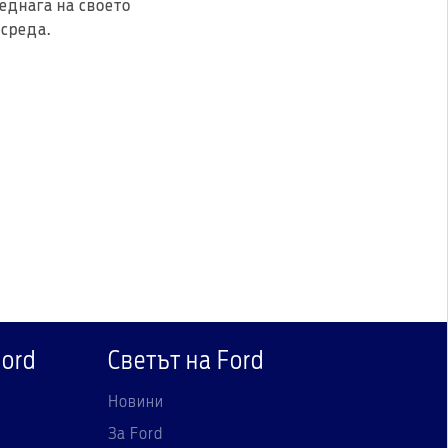
веднага на своето
 среда.
Ford
Светът на Ford
Новини
За Ford